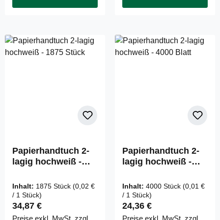
Papierhandtuch 2-
Papierhandtuch 2-
lagig hochweiß -
lagig hochweiß -
1875 Stück
4000 Blatt
Inhalt:
1875 Stück
(0,02 €
Inhalt:
4000 Stück
(0,01 €
/ 1 Stück)
/ 1 Stück)
Regulärer Preis:
Regulärer Preis:
34,87 €
24,36 €
Preise exkl. MwSt. zzgl.
Preise exkl. MwSt. zzgl.