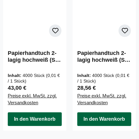
Papierhandtuch 2-
Papierhandtuch 2-
lagig hochweiß (ST-
lagig hochweiß (ST-
77058)
88058)
Inhalt:
4000 Stück
(0,01 €
Inhalt:
4000 Stück
(0,01 €
/ 1 Stück)
/ 1 Stück)
Regulärer Preis:
Regulärer Preis:
43,00 €
28,56 €
Preise exkl. MwSt. zzgl.
Preise exkl. MwSt. zzgl.
Versandkosten
Versandkosten
In den Warenkorb
In den Warenkorb