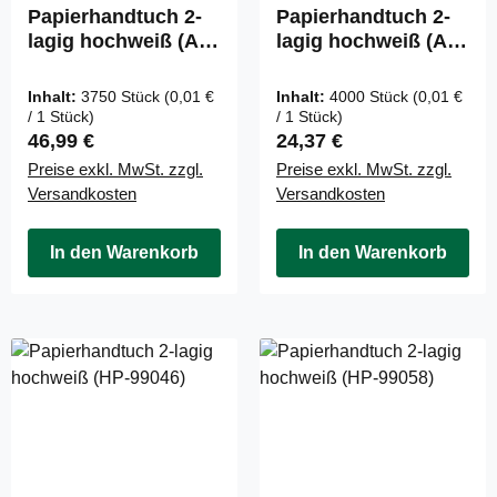
Papierhandtuch 2-
Papierhandtuch 2-
lagig hochweiß (AG-
lagig hochweiß (AG-
050-2)
058)
Inhalt:
3750 Stück
(0,01 €
Inhalt:
4000 Stück
(0,01 €
/ 1 Stück)
/ 1 Stück)
Regulärer Preis:
Regulärer Preis:
46,99 €
24,37 €
Preise exkl. MwSt. zzgl.
Preise exkl. MwSt. zzgl.
Versandkosten
Versandkosten
In den Warenkorb
In den Warenkorb