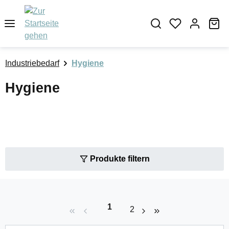
Zum Hauptinhalt springen
Wa
Industriebedarf
Hygiene
Hygiene
Produkte filtern
Seite
1
Seite
2