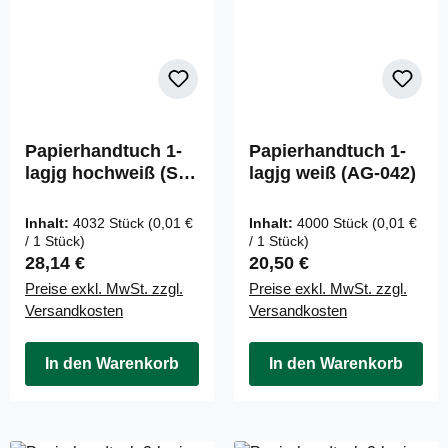
Papierhandtuch 1-
Papierhandtuch 1-
lagjg hochweiß (ST-
lagjg weiß (AG-042)
88040)
Inhalt:
4032 Stück
(0,01 €
Inhalt:
4000 Stück
(0,01 €
/ 1 Stück)
/ 1 Stück)
Regulärer Preis:
Regulärer Preis:
28,14 €
20,50 €
Preise exkl. MwSt. zzgl.
Preise exkl. MwSt. zzgl.
Versandkosten
Versandkosten
In den Warenkorb
In den Warenkorb