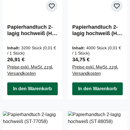
Papierhandtuch 2-
Papierhandtuch 2-
lagig hochweiß (HP-
lagig hochweiß (HP-
99046)
99058)
Inhalt:
3200 Stück
(0,01 €
Inhalt:
4000 Stück
(0,01 €
/ 1 Stück)
/ 1 Stück)
Regulärer Preis:
Regulärer Preis:
26,91 €
34,75 €
Preise exkl. MwSt. zzgl.
Preise exkl. MwSt. zzgl.
Versandkosten
Versandkosten
In den Warenkorb
In den Warenkorb