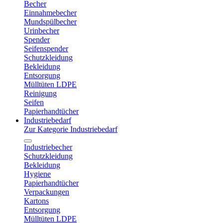
Becher
Einnahmebecher
Mundspülbecher
Urinbecher
Spender
Seifenspender
Schutzkleidung
Bekleidung
Entsorgung
Mülltüten LDPE
Reinigung
Seifen
Papierhandtücher
Industriebedarf
Zur Kategorie Industriebedarf
Industriebecher
Schutzkleidung
Bekleidung
Hygiene
Papierhandtücher
Verpackungen
Kartons
Entsorgung
Mülltüten LDPE